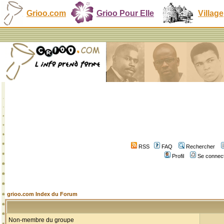
Grioo.com
Grioo Pour Elle
Village
RSS
FAQ
Rechercher
Profil
Se connect
grioo.com Index du Forum
Non-membre du groupe