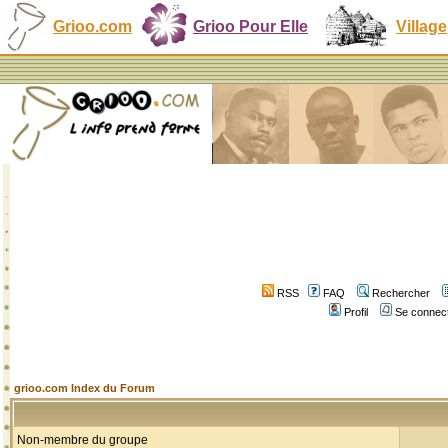
Grioo.com
Grioo Pour Elle
Village
RSS
FAQ
Rechercher
Profil
Se connect
grioo.com Index du Forum
Non-membre du groupe