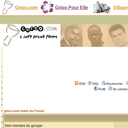
Grioo.com
Grioo Pour Elle
Village
RSS
FAQ
Rechercher
Profil
Se connect
grioo.com Index du Forum
Non-membre du groupe