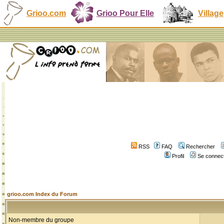
Grioo.com
Grioo Pour Elle
Village
RSS
FAQ
Rechercher
Profil
Se connect
grioo.com Index du Forum
Non-membre du groupe