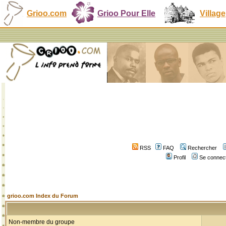
Grioo.com
Grioo Pour Elle
Village
RSS
FAQ
Rechercher
Profil
Se connect
grioo.com Index du Forum
Non-membre du groupe