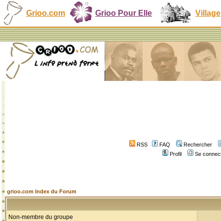
Grioo.com
Grioo Pour Elle
Village
RSS
FAQ
Rechercher
Profil
Se connect
grioo.com Index du Forum
Non-membre du groupe