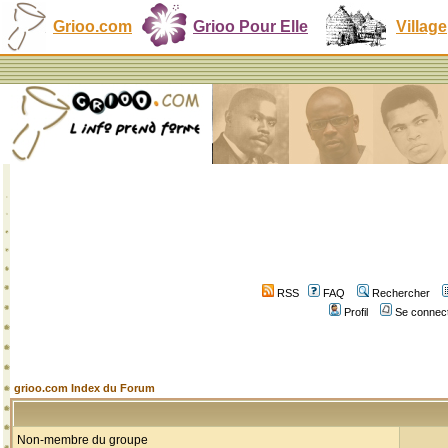
Grioo.com
Grioo Pour Elle
Village
RSS
FAQ
Rechercher
Profil
Se connect
grioo.com Index du Forum
Non-membre du groupe