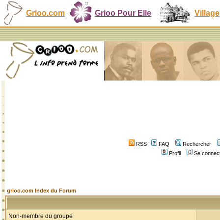
Grioo.com
Grioo Pour Elle
Village
RSS
FAQ
Rechercher
Profil
Se connect
grioo.com Index du Forum
Non-membre du groupe