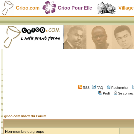
Grioo.com
Grioo Pour Elle
Village
RSS
FAQ
Rechercher
Profil
Se connect
grioo.com Index du Forum
Non-membre du groupe