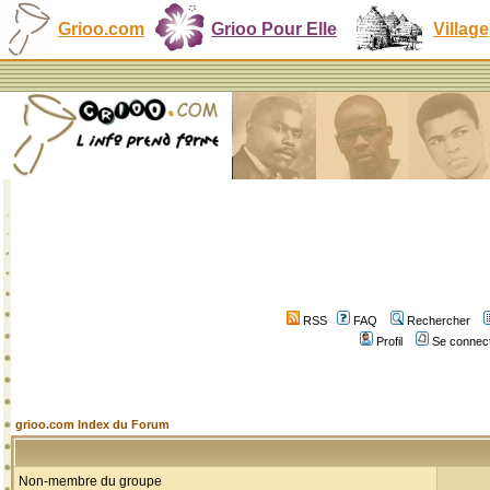
Grioo.com
Grioo Pour Elle
Village
RSS
FAQ
Rechercher
Profil
Se connect
grioo.com Index du Forum
Non-membre du groupe