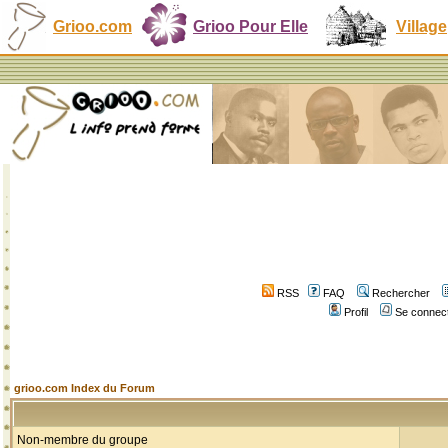
Grioo.com
Grioo Pour Elle
Village
RSS
FAQ
Rechercher
Profil
Se connect
grioo.com Index du Forum
Non-membre du groupe