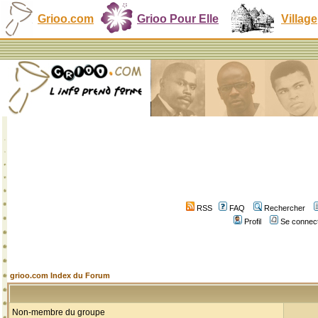
Grioo.com
Grioo Pour Elle
Village
RSS
FAQ
Rechercher
Profil
Se connect
grioo.com Index du Forum
Non-membre du groupe