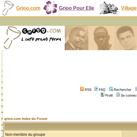
Grioo.com
Grioo Pour Elle
Village
RSS
FAQ
Rechercher
Profil
Se connect
grioo.com Index du Forum
Non-membre du groupe