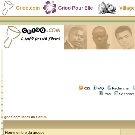
Grioo.com
Grioo Pour Elle
Village
RSS
FAQ
Rechercher
Profil
Se connect
grioo.com Index du Forum
Non-membre du groupe