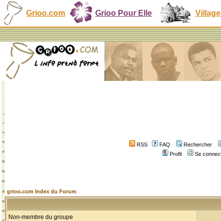
Grioo.com
Grioo Pour Elle
Village
RSS
FAQ
Rechercher
Profil
Se connect
grioo.com Index du Forum
Non-membre du groupe