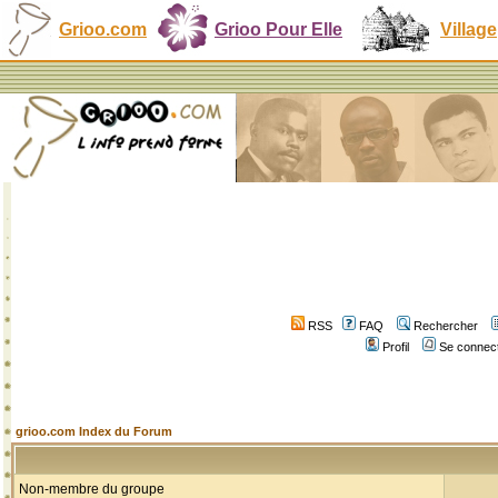
Grioo.com
Grioo Pour Elle
Village
RSS
FAQ
Rechercher
Profil
Se connect
grioo.com Index du Forum
Non-membre du groupe