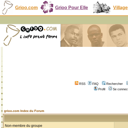
Grioo.com
Grioo Pour Elle
Village
RSS
FAQ
Rechercher
Profil
Se connect
grioo.com Index du Forum
Non-membre du groupe