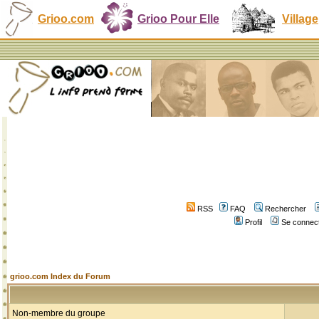
Grioo.com
Grioo Pour Elle
Village
RSS
FAQ
Rechercher
Profil
Se connect
grioo.com Index du Forum
Non-membre du groupe