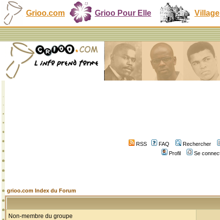
Grioo.com
Grioo Pour Elle
Village
RSS
FAQ
Rechercher
Profil
Se connect
grioo.com Index du Forum
Non-membre du groupe