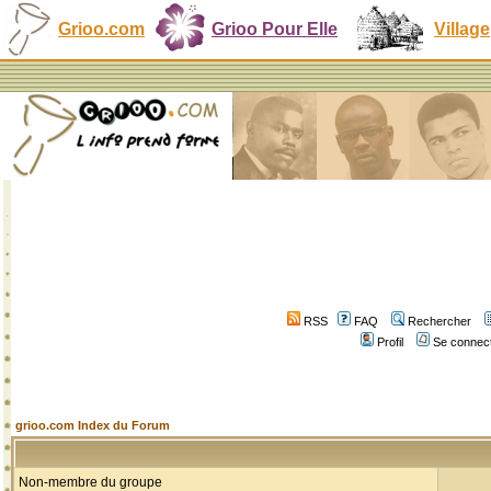
Grioo.com
Grioo Pour Elle
Village
RSS
FAQ
Rechercher
Profil
Se connect
grioo.com Index du Forum
Non-membre du groupe