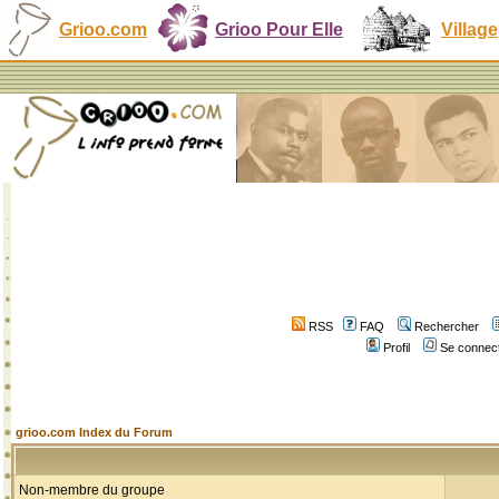
Grioo.com
Grioo Pour Elle
Village
RSS
FAQ
Rechercher
Profil
Se connect
grioo.com Index du Forum
Non-membre du groupe