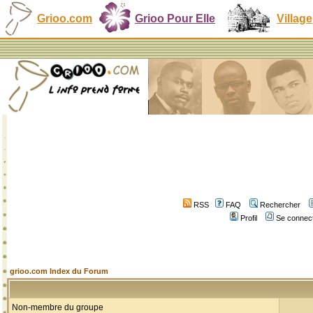
Grioo.com
Grioo Pour Elle
Village
RSS
FAQ
Rechercher
Profil
Se connect
grioo.com Index du Forum
Non-membre du groupe