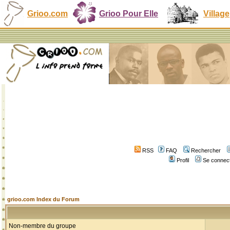
Grioo.com
Grioo Pour Elle
Village
RSS
FAQ
Rechercher
Profil
Se connect
grioo.com Index du Forum
Non-membre du groupe