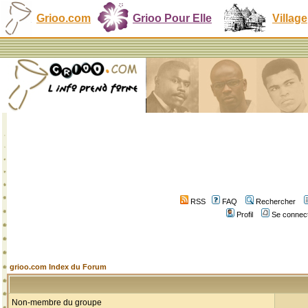
Grioo.com
Grioo Pour Elle
Village
RSS
FAQ
Rechercher
Profil
Se connect
grioo.com Index du Forum
Non-membre du groupe