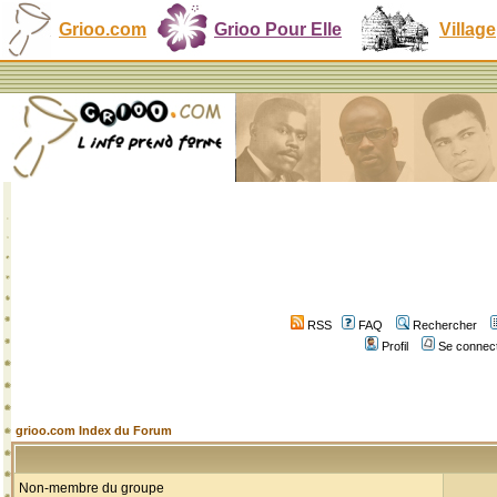
Grioo.com
Grioo Pour Elle
Village
RSS
FAQ
Rechercher
Profil
Se connect
grioo.com Index du Forum
Non-membre du groupe