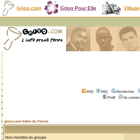
Grioo.com
Grioo Pour Elle
Village
RSS
FAQ
Rechercher
Profil
Se connect
grioo.com Index du Forum
Non-membre du groupe