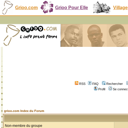
Grioo.com
Grioo Pour Elle
Village
RSS
FAQ
Rechercher
Profil
Se connect
grioo.com Index du Forum
Non-membre du groupe