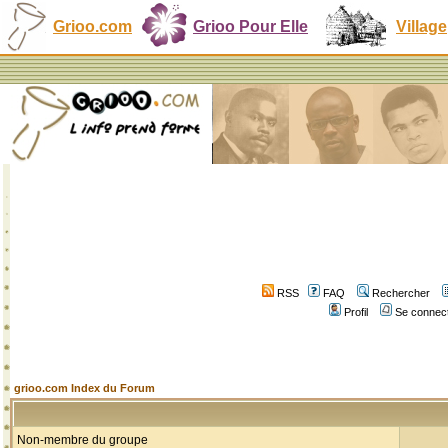
Grioo.com
Grioo Pour Elle
Village
RSS
FAQ
Rechercher
Profil
Se connect
grioo.com Index du Forum
Non-membre du groupe