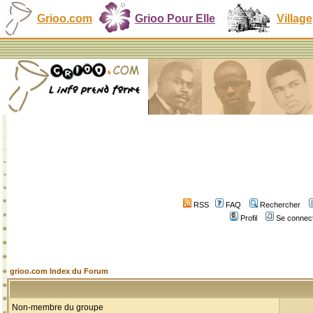
Grioo.com
Grioo Pour Elle
Village
RSS
FAQ
Rechercher
Profil
Se connect
grioo.com Index du Forum
Non-membre du groupe