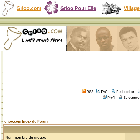
Grioo.com
Grioo Pour Elle
Village
RSS
FAQ
Rechercher
Profil
Se connect
grioo.com Index du Forum
Non-membre du groupe