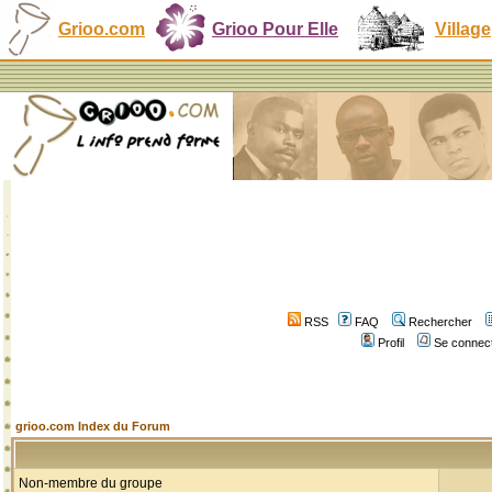
Grioo.com
Grioo Pour Elle
Village
RSS
FAQ
Rechercher
Profil
Se connect
grioo.com Index du Forum
Non-membre du groupe