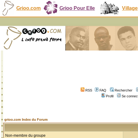
Grioo.com
Grioo Pour Elle
Village
RSS
FAQ
Rechercher
Profil
Se connect
grioo.com Index du Forum
Non-membre du groupe