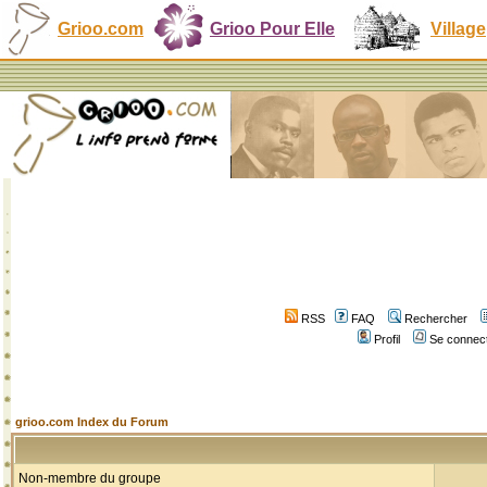
Grioo.com
Grioo Pour Elle
Village
RSS
FAQ
Rechercher
Profil
Se connect
grioo.com Index du Forum
Non-membre du groupe