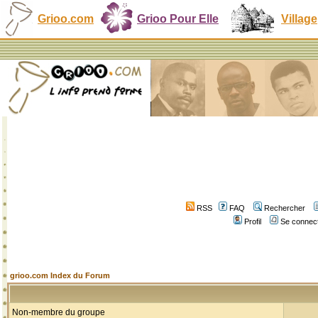
Grioo.com
Grioo Pour Elle
Village
RSS
FAQ
Rechercher
Profil
Se connect
grioo.com Index du Forum
Non-membre du groupe