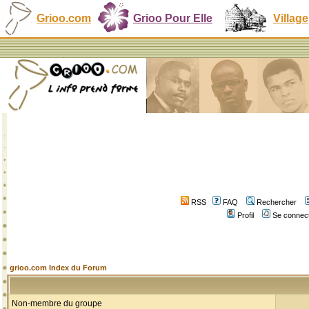
Grioo.com
Grioo Pour Elle
Village
RSS
FAQ
Rechercher
Profil
Se connect
grioo.com Index du Forum
Non-membre du groupe