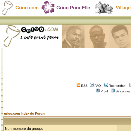
Grioo.com
Grioo Pour Elle
Village
RSS
FAQ
Rechercher
Profil
Se connect
grioo.com Index du Forum
Non-membre du groupe