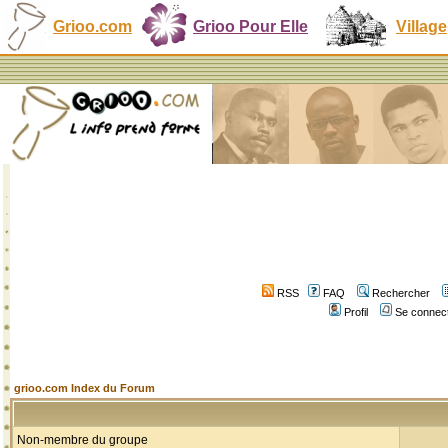
Grioo.com
Grioo Pour Elle
Village
RSS
FAQ
Rechercher
Profil
Se connect
grioo.com Index du Forum
Non-membre du groupe