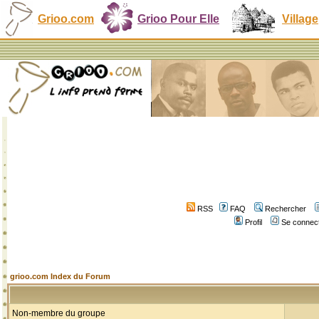
Grioo.com
Grioo Pour Elle
Village
RSS
FAQ
Rechercher
Profil
Se connect
grioo.com Index du Forum
Non-membre du groupe