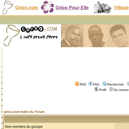
Grioo.com
Grioo Pour Elle
Village
RSS
FAQ
Rechercher
Profil
Se connect
grioo.com Index du Forum
Non-membre du groupe