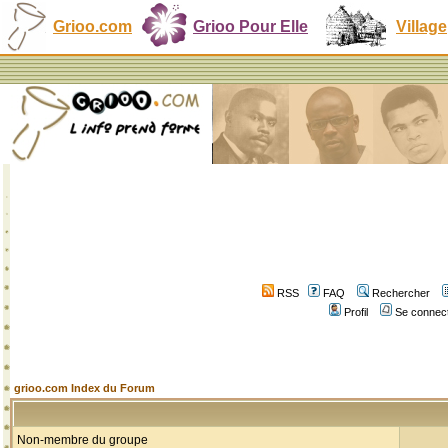
Grioo.com
Grioo Pour Elle
Village
RSS
FAQ
Rechercher
Profil
Se connect
grioo.com Index du Forum
Non-membre du groupe