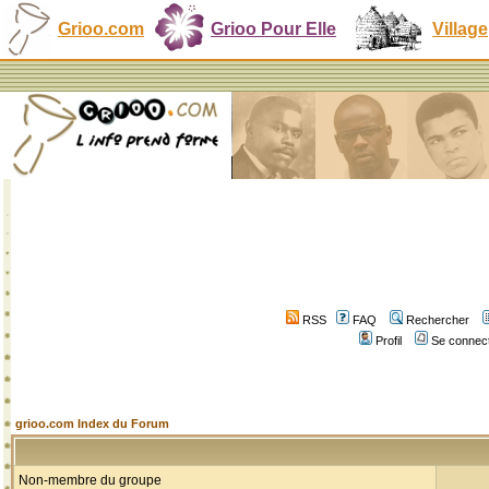
Grioo.com
Grioo Pour Elle
Village
RSS
FAQ
Rechercher
Profil
Se connect
grioo.com Index du Forum
Non-membre du groupe