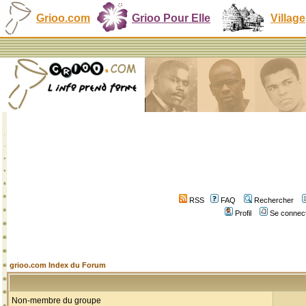
Grioo.com
Grioo Pour Elle
Village
RSS
FAQ
Rechercher
Profil
Se connect
grioo.com Index du Forum
Non-membre du groupe