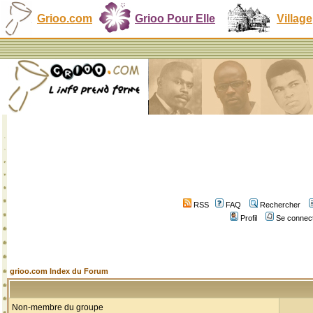
Grioo.com
Grioo Pour Elle
Village
RSS
FAQ
Rechercher
Profil
Se connect
grioo.com Index du Forum
Non-membre du groupe