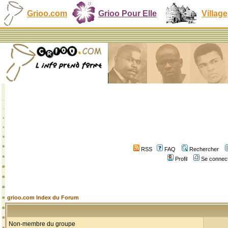
Grioo.com
Grioo Pour Elle
Village
RSS
FAQ
Rechercher
Profil
Se connect
grioo.com Index du Forum
Non-membre du groupe