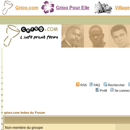
Grioo.com
Grioo Pour Elle
Village
RSS
FAQ
Rechercher
Profil
Se connect
grioo.com Index du Forum
Non-membre du groupe