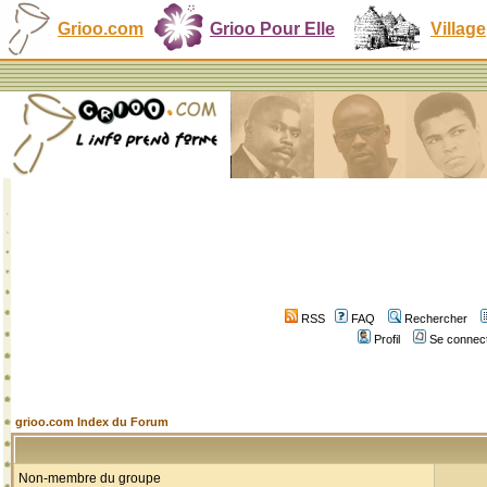
Grioo.com
Grioo Pour Elle
Village
RSS
FAQ
Rechercher
Profil
Se connect
grioo.com Index du Forum
Non-membre du groupe