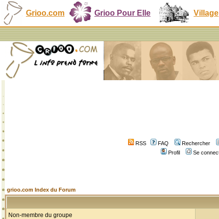
Grioo.com
Grioo Pour Elle
Village
RSS
FAQ
Rechercher
Profil
Se connect
grioo.com Index du Forum
Non-membre du groupe