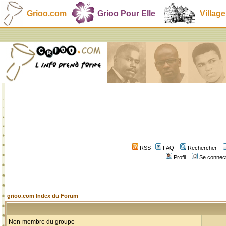
Grioo.com
Grioo Pour Elle
Village
RSS
FAQ
Rechercher
Profil
Se connect
grioo.com Index du Forum
Non-membre du groupe