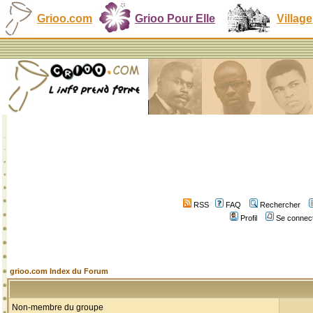
Grioo.com
Grioo Pour Elle
Village
RSS
FAQ
Rechercher
Profil
Se connect
grioo.com Index du Forum
Non-membre du groupe