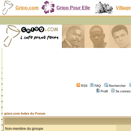
Grioo.com
Grioo Pour Elle
Village
RSS
FAQ
Rechercher
Profil
Se connect
grioo.com Index du Forum
Non-membre du groupe